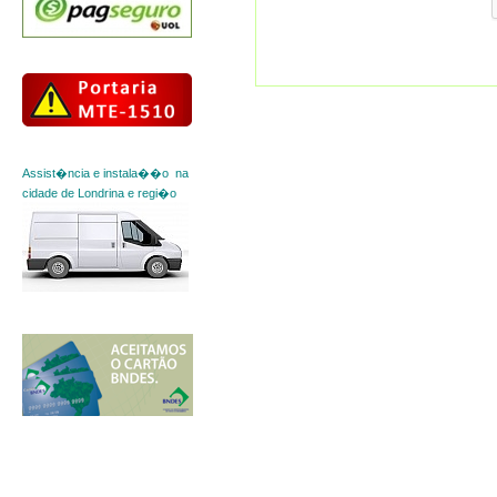
Assist�ncia e instala��o na
cidade de Londrina e regi�o