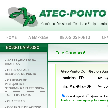
Fale Conosco!
▪ ACESS�RIOS PARA
CRACHAS
▪ BOBINAS PARA
Atec-Ponto Com�rcio e Ass
REL�GIOS DE PONTO
Londrina - PR
Av. S�
▪ CAMERAS DE
VIGIL�NCIA E
Filial Mar�lia - SP
Av. J
SEGURAN�A ELETRONICA
▪ CART�O PONTO
Contato geral
�rea do clie
Envie sua mensagem pelo formul�
▪ CHAPEIRAS
▪ CONTROLE DE ACESSO