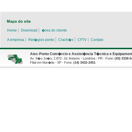
Home
Download
�rea do cliente
A empresa
Rel�gios ponto
Crach�s
CFTV
Contato
Atec-Ponto Com�rcio e Assist�ncia T�cnica e Equipamento
Av. S�o Jo�o, 1.872- Jd. Antares - Londrina - PR - Fone:
(43) 3336-5
Filial em Mar�lia - SP - Fone:
(14) 3432-2451