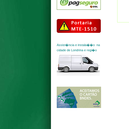
Assist�ncia e instala��o na
cidade de Londrina e regi�o