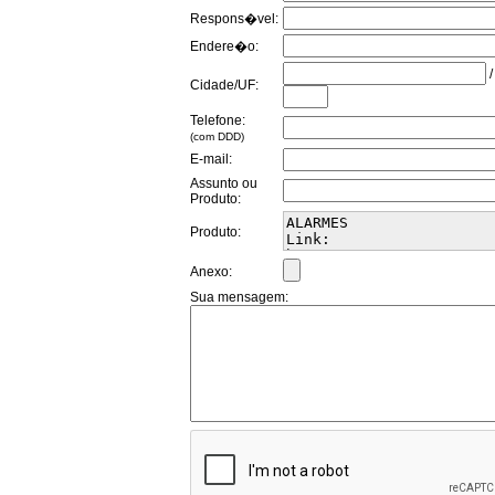
Respons�vel:
Endere�o:
/
Cidade/UF:
Telefone:
(com DDD)
E-mail:
Assunto ou
Produto:
Produto:
Anexo:
Sua mensagem: