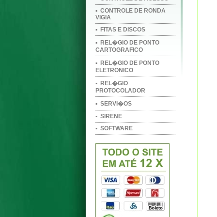
▪ CONTROLE DE RONDA
VIGIA
▪ FITAS E DISCOS
▪ REL�GIO DE PONTO
CARTOGRAFICO
▪ REL�GIO DE PONTO
ELETRONICO
▪ REL�GIO
PROTOCOLADOR
▪ SERVI�OS
▪ SIRENE
▪ SOFTWARE