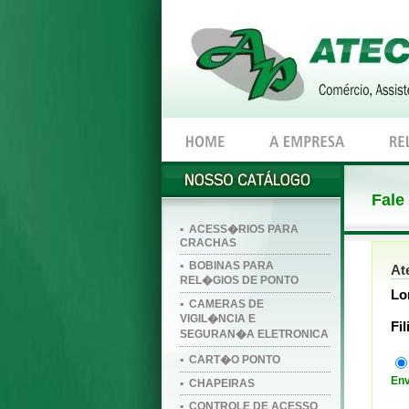
Fale
▪ ACESS�RIOS PARA
CRACHAS
▪ BOBINAS PARA
At
REL�GIOS DE PONTO
Lo
▪ CAMERAS DE
VIGIL�NCIA E
Fi
SEGURAN�A ELETRONICA
▪ CART�O PONTO
Env
▪ CHAPEIRAS
▪ CONTROLE DE ACESSO