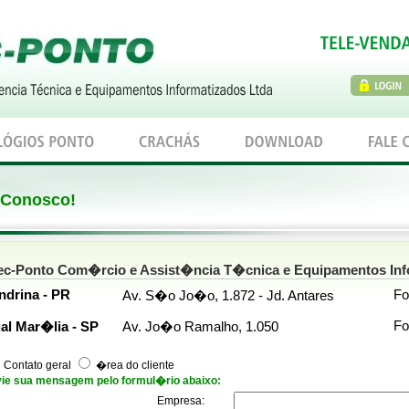
 Conosco!
ec-Ponto Com�rcio e Assist�ncia T�cnica e Equipamentos Inf
ndrina - PR
Fo
Av. S�o Jo�o, 1.872 - Jd. Antares
Fo
lial Mar�lia - SP
Av. Jo�o Ramalho, 1.050
Contato geral
�rea do cliente
ie sua mensagem pelo formul�rio abaixo:
Empresa: